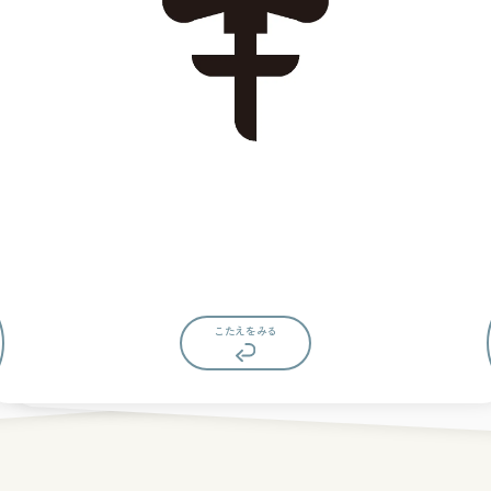
もんだいにもどる
こたえをみる