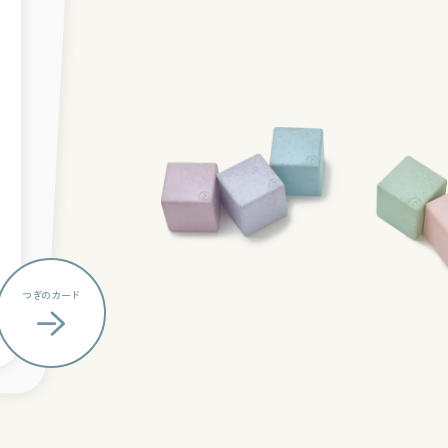
つぎの
カード