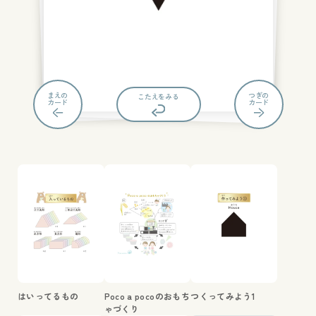
まえの
つぎの
もんだいにもどる
こたえをみる
カード
カード
はいってるもの
Poco a pocoのおもち
つくってみよう1
ゃづくり