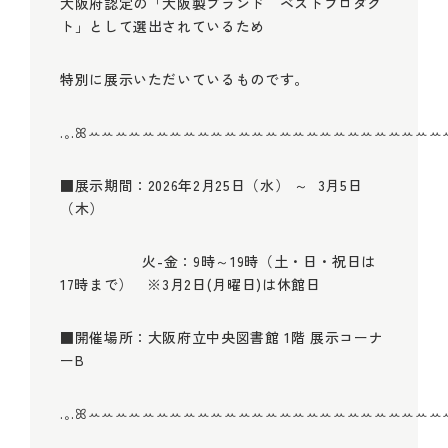
大阪府認定の「大阪製ブランド ベストプロダク
ト」として選出されているため
特別に展示いただいているものです。
.｡.ꕤꕀꕀꕀꕀꕀꕀꕀꕀꕀꕀꕀꕀꕀꕀꕀꕀꕀꕀꕀꕀꕀꕀꕀꕀꕀꕀꕀ
■展示期間：
2026
年
2
月
25
日（水） ～
3
月
5
日
（木）
火-金：
9
時～
19
時（土・日・祝日は
17
時まで） ※
3
月
2
日
(
月曜日
)
は休館日
■開催場所：大阪府立中央図書館
1
階 展示コーナ
ー
B
.｡.ꕤꕀꕀꕀꕀꕀꕀꕀꕀꕀꕀꕀꕀꕀꕀꕀꕀꕀꕀꕀꕀꕀꕀꕀꕀꕀꕀꕀ