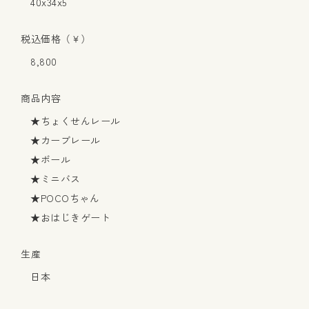
40x34x5
税込価格（￥）
8,800
商品内容
★ちょくせんレール
★カーブレール
★ボール
★ミニバス
★POCOちゃん
★おはじきゲート
生産
日本