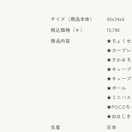
サイズ（商品本体）
46x34x6
税込価格（￥）
10,780
商品内容
★ちょくせ
★カーブレ
★さかみち
★キューブ
★キューブ
★ボール
★ミニバス
★POCOち
★おはじき
生産
日本