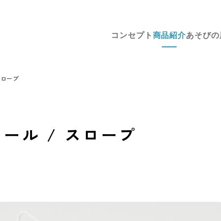
コンセプト
商品紹介
あそびの
スロープ
ール / スロープ