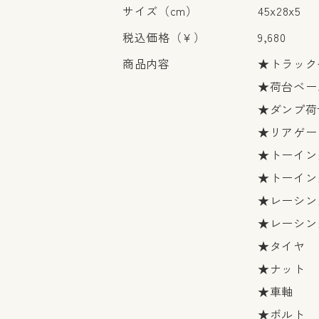
サイズ（cm）
45x28x5
税込価格（￥）
9,680
商品内容
★トラック
★荷台ベー
★ダンプ荷
★リアゲー
★トーイン
★トーイン
★レーシン
★レーシン
★タイヤ
★ナット
★車軸
★ボルト