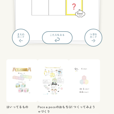
まえの
つぎの
もんだいにもどる
こたえをみる
カード
カード
はいってるもの
Poco a pocoのおもち
Q1 つくってみよう
ゃづくり