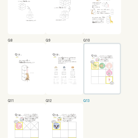
Q8
Q9
Q10
Q11
Q12
Q13