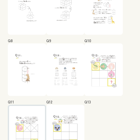
Q8
Q9
Q10
Q11
Q12
Q13