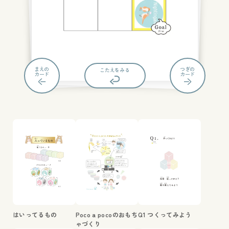
まえの
つぎの
もんだいにもどる
こたえをみる
カード
カード
はいってるもの
Poco a pocoのおもち
Q1 つくってみよう
ゃづくり