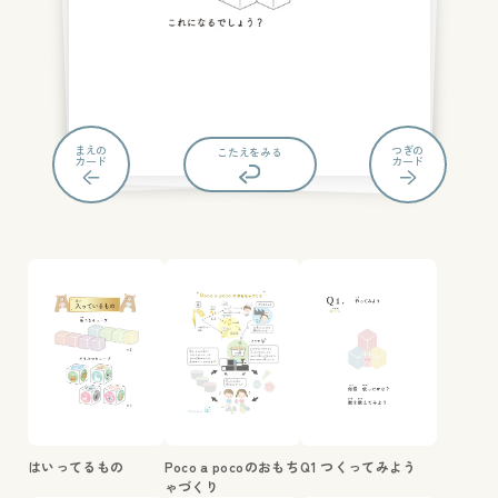
まえの
つぎの
もんだいにもどる
こたえをみる
カード
カード
はいってるもの
Poco a pocoのおもち
Q1 つくってみよう
ゃづくり