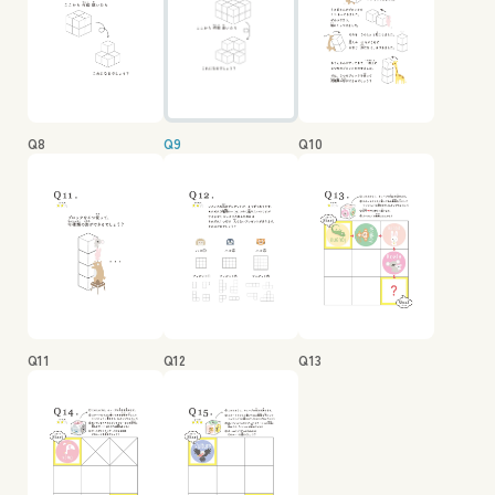
Q8
Q9
Q10
Q11
Q12
Q13